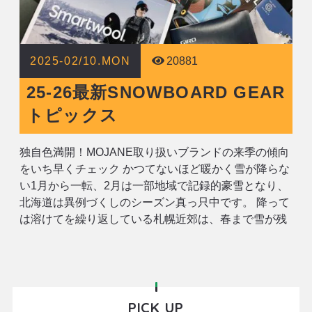
2025-02/10.MON
20881
25-26最新SNOWBOARD GEAR
トピックス
独自色満開！MOJANE取り扱いブランドの来季の傾向
をいち早くチェック かつてないほど暖かく雪が降らな
い1月から一転、2月は一部地域で記録的豪雪となり、
北海道は異例づくしのシーズン真っ只中です。 降って
は溶けてを繰り返している札幌近郊は、春まで雪が残
ってくれるのか心配なゲレンデも…。今後はこうした
気候の変化も想定して道具を選ばなければ、という声
も多く耳にします。 でも、ご安心く
PICK UP