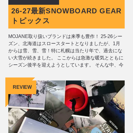
26-27最新SNOWBOARD GEAR
トピックス
MOJANE取り扱いブランドは来季も豊作！ 25-26シー
ズン、北海道はスロースタートとなりましたが、1月
からは雪、雪、雪！特に札幌は当たり年で、過去にな
い大雪が続きました。 ここからは急激な暖気とともに
シーズン後半を迎えようとしています。 そんな中、今
年も多くのビデオクルーが来季のギアを北海道に持ち
込んでシューティングを行っている模様。 MOJANEに
も26-27のカタログが
REVIEW