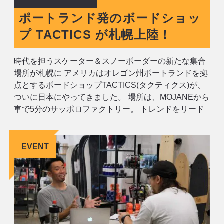
ポートランド発のボードショッ
プ TACTICS が札幌上陸！
時代を担うスケーター＆スノーボーダーの新たな集合
場所が札幌に アメリカはオレゴン州ポートランドを拠
点とするボードショップTACTICS(タクティクス)が、
ついに日本にやってきました。 場所は、MOJANEから
車で5分のサッポロファクトリー。 トレンドをリード
する本国TACTICSのラインナップが、札幌から日本全
国に向けて発信されます。 この新しいショップの顔ぶ
れには、キッズ時代
EVENT