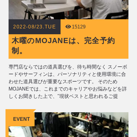
2022-08/23.TUE
15129
木曜のMOJANEは、完全予約
制。
専門店ならではの道具選びを、待ち時間なく スノーボ
ードやサーフィンは、パーソナリティと使用環境に合
わせた道具選びが重要なスポーツです。 そのため
MOJANEでは、これまでのキャリアやお悩みなどを詳
しくお聞きした上で、"現状ベストと思われるご提
案"を心がけています。 ただ、スタッフ一人の小さな
ショップなので、お客様のご来店が重なると、狭い店
内でお待たせしたり、改めてご来店いただく
EVENT