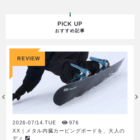
す。 スノーボード・ハーフパイプ史上、最も白熱し
た戦いを繰り広げた2人。金銀のメダルを獲得した
彼らがチョイスしたボードは、BURTON
PICK UP
SNOWBOARDSのCUSTOM(カスタム
おすすめ記事
REVIEW
2026-07/14.TUE
976
XX｜メタル内臓カービングボードを、大人の
ディ