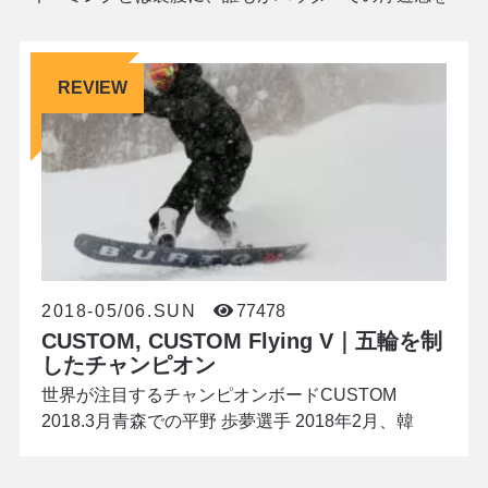
味わえるミディアム・ワイド。上級者向けのイメージ
が強かったFamily Treeがフレンドリーなモ
REVIEW
2018-05/06.SUN
77478
CUSTOM, CUSTOM Flying V｜五輪を制
したチャンピオン
世界が注目するチャンピオンボードCUSTOM
2018.3月青森での平野 歩夢選手 2018年2月、韓
国・平昌を舞台にした平野 歩夢 VS ショーン・ホワ
イトのオリンピックゲームは記憶に新しいところで