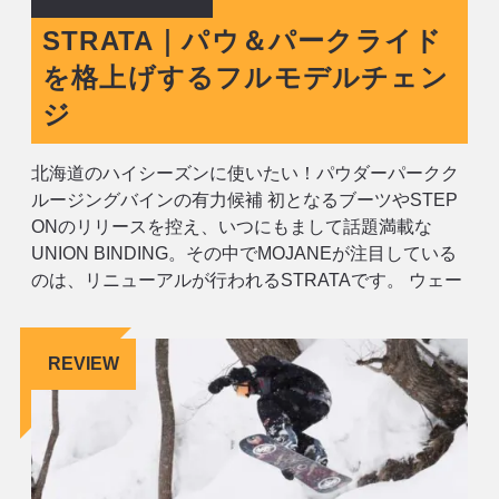
STRATA｜パウ＆パークライド
を格上げするフルモデルチェン
ジ
北海道のハイシーズンに使いたい！パウダーパークク
ルージングバインの有力候補 初となるブーツやSTEP
ONのリリースを控え、いつにもまして話題満載な
UNION BINDING。その中でMOJANEが注目している
のは、リニューアルが行われるSTRATAです。 ウェー
ブやバンクが増えるなど、多目的設計が目立つ昨今の
パークシーンにぴったりハマる、ハイクッショニング
× ソフトミディア
REVIEW