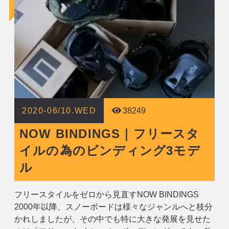
2020-06/10.WED
38249
NOW BINDINGS｜フリースタ
イルの為のビンディング3モデ
ル
フリースタイルをゼロから見直すNOW BINDINGS
2000年以降、スノーボードは様々なジャンルへと枝分
かれしましたが、その中でも特に大きな発展を見せた