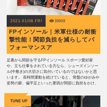
2021-01/08.FRI
39909
FPインソール｜米軍仕様の耐衝
撃性能！関節負担を減らしてパ
フォーマンスア
足裏から関節を守るFPインソール スポーツ愛好家
や、立ち仕事をされている方なら、シューズインソー
ル(中敷き)の大切さに気付いているのではないかと思
います。 長時間運動を続けていると、骨盤のゆがみや
姿勢の癖、偏平足といった要因が関節に負担をかけ、
やがて慢性的な疲労感や痛みへと発展します。 中敷
き、というと「少し大きめの靴のサイズ調整を行うも
の」と捉えている方も多いですが、最近では
TUNE UP