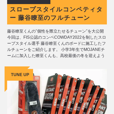
スロープスタイルコンペティタ
ー 藤谷瞭至のフルチューン
藤谷瞭至くんの"個性を際立たせるチューン"を大公開
今回は、FIS公認のコンペCOWDAY2022を制したスロ
ープスタイル選手 藤谷瞭至くんのボードに施工したフ
ルチューンをご紹介します。 小学3年生でMOJANEチ
ームに加入した瞭至くんも、高校最後の冬を迎えよう
としています。 2017年にJSBAプロ資格を取得した
後、彼が掲げた目標は「オリンピックでの金メダ
ル」。現在はナショナ
TUNE UP