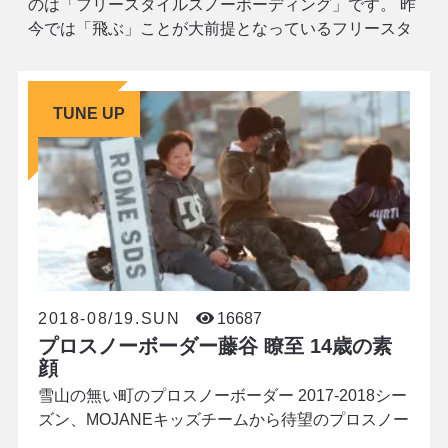
のは「フリースタイルスノーボーディング」です。 昨
今では「飛ぶ」ことが大前提となっているフリースタ
イルですが、遡るとその本質はターンにあるのではな
いか、と思い至ります。 NOW BINDINGS(ナウ バイン
ディング)は"R
TUNE UP
2018-08/19.SUN
16687
プロスノーボーダー藤谷 瞭至 14歳の素
顔
雪山の無い町のプロスノーボーダー 2017-2018シー
ズン、MOJANEキッズチームから待望のプロスノー
ボーダーが誕生しました。藤谷 瞭至(Ryoji Fujiya)く