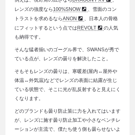
レンズの強度なら
100%SNOW
、雪面のコン
トラストを求めるなら
ANON
、日本人の骨格
にフィットするという点では
REVOLT
の人気
も納得です。
そんな猛者揃いのゴーグル界で、SWANSが秀で
ている点が、レンズの曇りを解決したこと。
そもそもレンズの曇りは、寒暖差(屋内↔屋外や
体温↔外気温)などでレンズの表面に結露が生じ
ている状態で、そこに光が乱反射すると見えにく
くなります。
どのブランドも曇り防止策に力を入れてはいます
が、レンズに施す曇り防止加工や小さなベンチレ
ーションが主流で、僕たち使う側も曇らせないよ