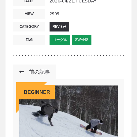
DATE
2026-04/21.TUESDAY
VIEW
2999
CATEGORY
REVIEW
TAG
ゴーグル
SWANS
前の記事
BEGINNER