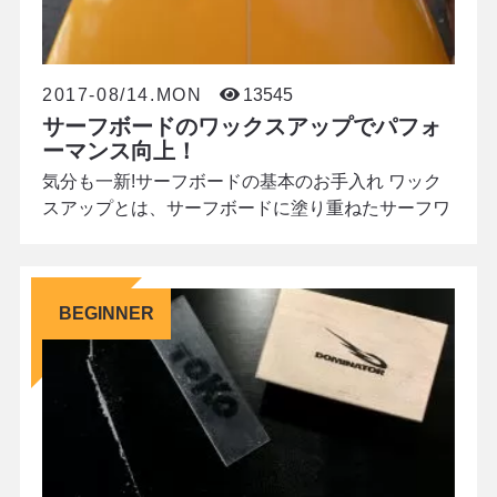
2017-08/14.MON
13545
サーフボードのワックスアップでパフォ
ーマンス向上！
気分も一新!サーフボードの基本のお手入れ ワック
スアップとは、サーフボードに塗り重ねたサーフワ
ックスを綺麗に剥がして新たに塗り替えること。こ
の記事では、その手順や効果をご紹介します。 サー
フワックスの重要性 実際に海でサーフボードの上に
BEGINNER
立つと、両足の指先までをフルに使った体重移動を
行います。そのバランス運動を助けるのが、サーフ
ワックスです。ボードに塗ったワックスが滑り止め
となり