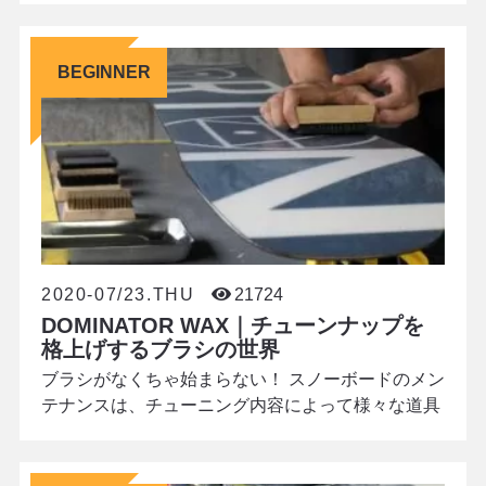
そのはず、軽く柔らかな雪と1日中戯れていられた
ハイシーズンから一転、春の陽射しを受けた雪面
BEGINNER
は、夜の間に凍り付いてカリカリのアイスバーン
に…。降雪量も減るため、雪は日に日に汚れと湿度
を蓄えて滑走スピードを奪います。 一見、苦行のよ
うな環境で
2020-07/23.THU
21724
DOMINATOR WAX｜チューンナップを
格上げするブラシの世界
ブラシがなくちゃ始まらない！ スノーボードのメン
テナンスは、チューニング内容によって様々な道具
を使い分けます。近頃は、ワックスの形状が固形か
らペースト、液体へと進化し、チューンナップの作
業行程も簡素化されてきていますが、ブラシはずっ