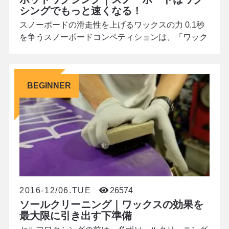
シングでもっと速くなる！
スノーボードの滑走性を上げるワックスの力 0.1秒
を争うスノーボードコンペティションは、「ワック
スの勝負」とも言われています。ワクシングは、そ
れほどスピードと操作性に影響を与えるものです。
選手を支えるチームのワックスマンは、雪質・雪の
BEGINNER
温度・気温・天候など、あらゆる条件を考慮して、
ライディング毎に厳密なワクシングを行います。 持
久力ならホットワクシング ホットワクシングとは、
熱
2016-12/06.TUE
26574
ソールクリーニング｜ワックスの効果を
最大限に引き出す下準備