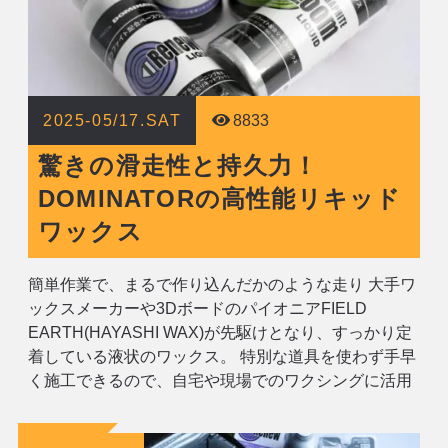
2025-05/17.SAT
8833
驚きの滑走性と持久力！
DOMINATORの高性能リキッド
ワックス
簡単作業で、まるで作り込んだかのような走り 大手ワ
ックスメーカーや3DボードのパイオニアFIELD
EARTH(HAYASHI WAX)が先駆けとなり、すっかり定
着している液状のワックス。 特別な道具を使わず手早
く施工できるので、自宅や現場でのワクシングに活用
している方も多いのではないでしょうか。 そんな風潮
からしばし遅れて、2024年秋。ついにDOMINATORか