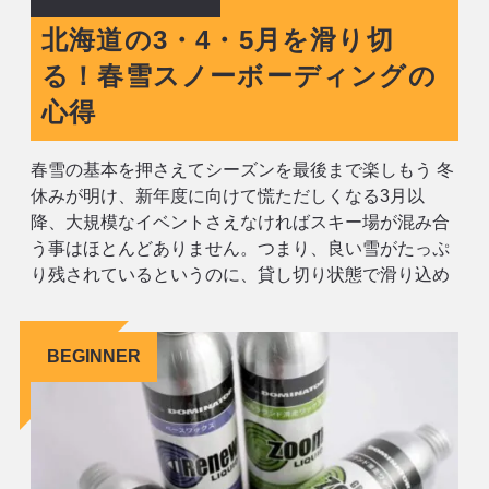
北海道の3・4・5月を滑り切
る！春雪スノーボーディングの
心得
春雪の基本を押さえてシーズンを最後まで楽しもう 冬
休みが明け、新年度に向けて慌ただしくなる3月以
降、大規模なイベントさえなければスキー場が混み合
う事はほとんどありません。つまり、良い雪がたっぷ
り残されているというのに、貸し切り状態で滑り込め
る贅沢なスプリングシーズンの到来です。 さぁ、今シ
ーズンもラストスパート。しっとりパウダー、引き締
まったピステン、ハードバーン、シャラシャラ
BEGINNER