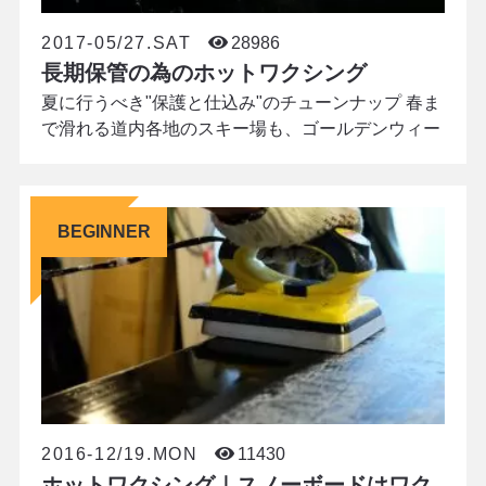
2017-05/27.SAT
28986
長期保管の為のホットワクシング
夏に行うべき"保護と仕込み"のチューンナップ 春ま
で滑れる道内各地のスキー場も、ゴールデンウィー
クを節目に営業を終了します。 シーズン中は、ワッ
クスの相性やソールの傷といった滑走面(ソール)の
状態に敏感な方の多いですが、シーズンを終えたと
BEGINNER
たんにボードのお手入を忘れてしまいがち。 最後の
スノーボードを楽しんだまま、ボードをガレージに
放置していませんか？MOJANEでは、シーズンを
2016-12/19.MON
11430
ホットワクシング｜スノーボードはワク