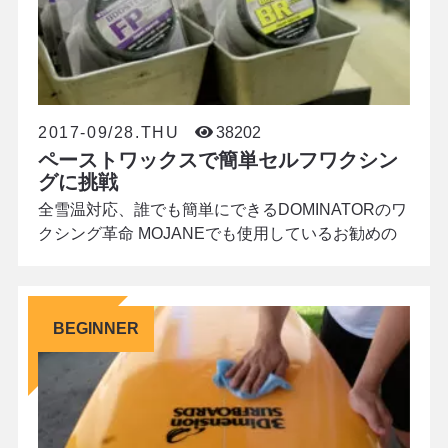
ザラメ
2017-09/28.THU
38202
ペーストワックスで簡単セルフワクシン
グに挑戦
全雪温対応、誰でも簡単にできるDOMINATORのワ
クシング革命 MOJANEでも使用しているお勧めの
ワックスメーカーDOMINATOR(ドミネーター)か
ら、日本のどんな雪質にも対応するペーストワック
ス2種をご紹介します。 ペーストタイプのワックス
BEGINNER
は、アイロンやスタンドといった大掛かりな道具を
揃えず、お部屋のワックス汚れの心配もいらない優
れもの。細かいことは一切抜きに、誰もが簡