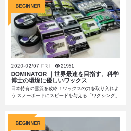
BEGINNER
と変わらず不可欠で、作業効率と仕上がりを左右す
る「要」のアイテムであると僕は考えています。 こ
れまで様々なメーカーのブラシを使ってきた中で、
圧倒的な
2020-02/07.FRI
21951
DOMINATOR ｜世界最速を目指す、科学
博士の環境に優しいワックス
日本特有の雪質を攻略！ワックスの力を取り入れよ
う スノーボードにスピードを与える「ワクシング」
は、チューンナップの中で最も大切な項目のひとつ
です。 ゲレンデのごく緩いスロープで失速しストレ
スを感じている時、ス―っと気持ち良さそうに追い
BEGINNER
越していくスノーボーダーを不思議に思った経験は
ありませんか？彼らのワックスは、その日の雪質に