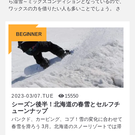
ら湿雪～ミックスコンディションとなっているので、
ワックスの力を借りたい人も多いことでしょう。 さ
て、店頭にずらりと並ぶスノーワックスの数々。どう
選べばいいか、迷っていませんか？ 近年は、高機能な
簡易ワックスが普及し、セルフワクシングの
BEGINNER
2023-03/07.TUE
15550
シーズン後半！北海道の春雪とセルフチ
ューンナップ
バンクド、カービング、コブ！雪の変化に合わせて
春雪を滑ろう 3月。北海道のスノーリゾートでは滞
在者や来場者が急に少なくなっていきます。 それも