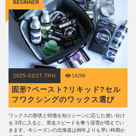
ら待望のリキ
BEGINNER
2025-02/27.THU
14296
固形?ペースト?リキッド?セル
フワクシングのワックス選び
ワックスの形状と特徴を知りシーンに応じた使い分け
を 3月に入ると、滑走スピードを奪う湿雪が増えてい
きます。今シーズンの北海道は例年よりも早い時期か