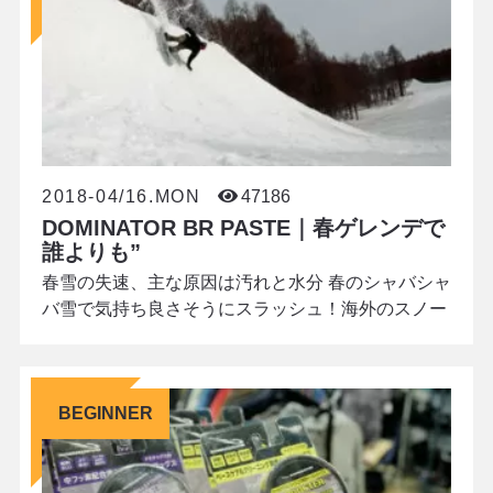
「合っている」のです。 ワックスを仕込んだスノー
ボード
2018-04/16.MON
47186
DOMINATOR BR PASTE｜春ゲレンデで
誰よりも”
春雪の失速、主な原因は汚れと水分 春のシャバシャ
バ雪で気持ち良さそうにスラッシュ！海外のスノー
ボード映像でよく見るシーンです。触発されて、い
ざホームゲレンデで試してみると、あれ？全然板が
走らない…そんな経験はありませんか？春雪での滑
BEGINNER
走を遮る犯人は、日本特有の気候です。 ストップ雪
のメカニズムを知ろう 降雪が徐々に減少し、風が強
まる日本の春。ゲレンデの雪は、キラキラと綺麗な