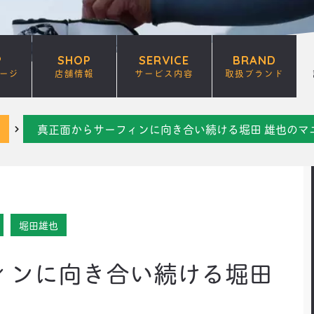
P
SHOP
SERVICE
BRAND
ージ
店舗情報
サービス内容
取扱ブランド
真正面からサーフィンに向き合い続ける堀田 雄也のマ
堀田雄也
ィンに向き合い続ける堀田