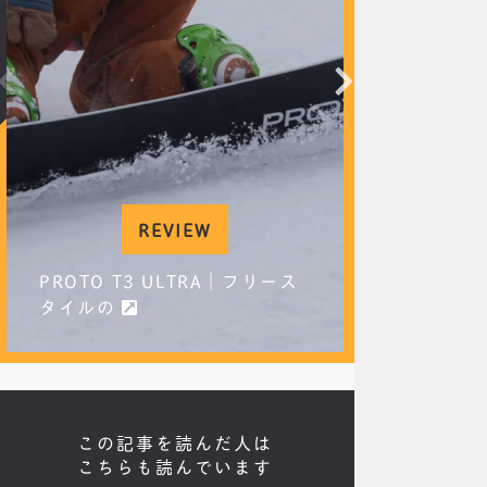
REVIEW
PROTO T3 ULTRA｜フリース
XX｜メ
タイルの
ードを、
この記事を読んだ人は
こちらも読んでいます