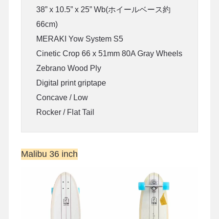
38” x 10.5” x 25” Wb(ホイールベース約
66cm)
MERAKI Yow System S5
Cinetic Crop 66 x 51mm 80A Gray Wheels
Zebrano Wood Ply
Digital print griptape
Concave / Low
Rocker / Flat Tail
Malibu 36 inch