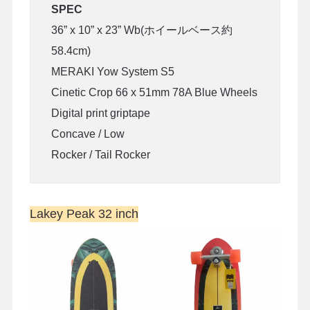
SPEC
36” x 10” x 23” Wb(ホイールベース約
58.4cm)
MERAKI Yow System S5
Cinetic Crop 66 x 51mm 78A Blue Wheels
Digital print griptape
Concave / Low
Rocker / Tail Rocker
Lakey Peak 32 inch