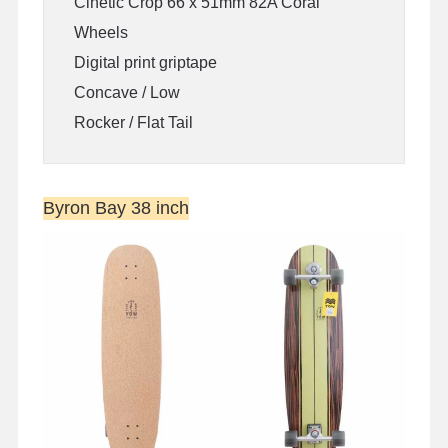
Cinetic Crop 66 x 51mm 82A Coral
Wheels
Digital print griptape
Concave / Low
Rocker / Flat Tail
Byron Bay 38 inch