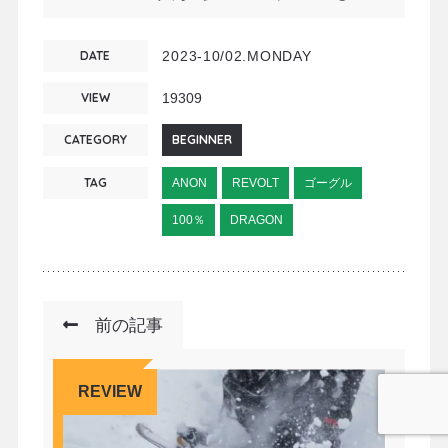
DATE
2023-10/02.MONDAY
VIEW
19309
CATEGORY
BEGINNER
TAG
ANON
REVOLT
ゴーグル
100％
DRAGON
前の記事
REVIEW