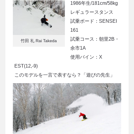
1986年生/181cm/58kg
レギュラースタンス
試乗ボード：SENSEI
161
試乗コース：朝里2B・
竹田 礼 Rai Takeda
余市1A
使用バイン：X
EST(12,-9)
このモデルを一言で表すなら？「遊びの先生」