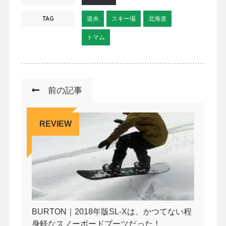
TAG
道央
スキー場
北海道
トマム
前の記事
REVIEW
BURTON｜2018年版SL-Xは、かつてない程
身軽なスノーボードブーツだった！