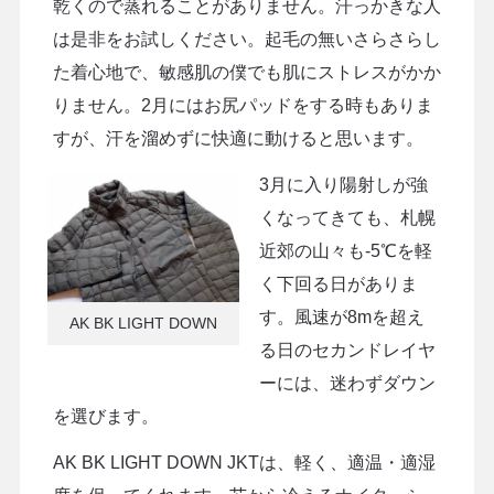
乾くので蒸れることがありません。汗っかきな人
は是非をお試しください。起毛の無いさらさらし
た着心地で、敏感肌の僕でも肌にストレスがかか
りません。2月にはお尻パッドをする時もありま
すが、汗を溜めずに快適に動けると思います。
3月に入り陽射しが強
くなってきても、札幌
近郊の山々も-5℃を軽
く下回る日がありま
す。風速が8mを超え
AK BK LIGHT DOWN
る日のセカンドレイヤ
ーには、迷わずダウン
を選びます。
AK BK LIGHT DOWN JKTは、軽く、適温・適湿